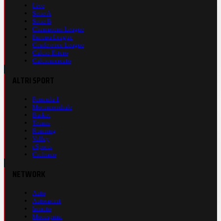
Live
Serie A
Serie B
Champions League
Europa League
Conference League
Calcio Estero
Calciomercato
ALTRI SPORT
Formula 1
Motomondiale
Basket
Tennis
Running
Volley
eSports
Ciclismo
NETWORK
Auto
Autosprint
Inmoto
Motosprint