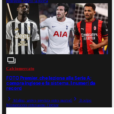
Pellegrini aspetta la Roma
Calciomercato
FOTO Premier, che lezione alla Serie A:
compra inglese e fa sistema. I numeri da
record
Molina, arrivo previsto entro martedì
Il colpo
Mastantuono entusiasma Firenze