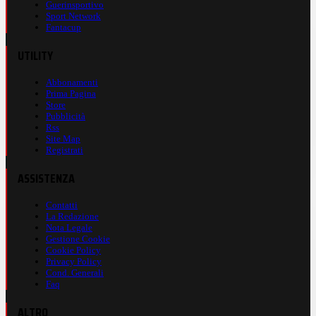
Guerinsportivo
Sport Network
Fantacup
UTILITY
Abbonamenti
Prima Pagina
Store
Pubblicità
Rss
Site Map
Registrati
ASSISTENZA
Contatti
La Redazione
Nota Legale
Gestione Cookie
Cookie Policy
Privacy Policy
Cond. Generali
Faq
ALTRO