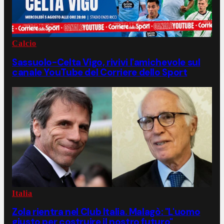
Calcio
Sassuolo-Celta Vigo, rivivi l'amichevole sul
canale YouTube del Corriere dello Sport
Italia
Zola rientra nel Club Italia. Malagò: "L'uomo
giusto per costruire il nostro futuro"