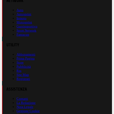
NETWORK
Auto
Autosprint
Inmoto
Motosprint
Guerinsportivo
Sport Network
Fantacup
UTILITY
Abbonamenti
Prima Pagina
Store
Pubblicità
Rss
Site Map
Registrati
ASSISTENZA
Contatti
La Redazione
Nota Legale
Gestione Cookie