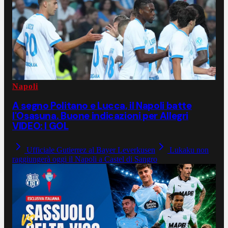
Napoli
A segno Politano e Lucca, il Napoli batte
l'Osasuna. Buone indicazioni per Allegri
VIDEO: I GOL
Ufficiale Gutierrez al Bayer Leverkusen
Lukaku non
raggiungerà oggi il Napoli a Castel di Sangro