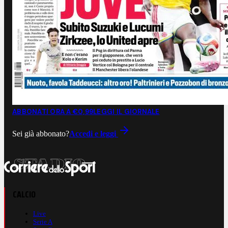
ABBONATI ORA A €0,99
LEGGI IL GIORNALE
Sei già abbonato?
Accedi e leggi
CALCIO
Live
Serie A