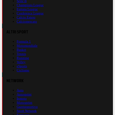
Serie B
Champions League
Europa League
Conference League
Calcio Estero
Calciomercato
ALTRI SPORT
Formula 1
Motomondiale
Basket
Tennis
Running
Volley
eSports
Ciclismo
NETWORK
Auto
Autosprint
Inmoto
Motosprint
Guerinsportivo
Sport Network
Fantacup