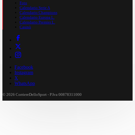
Foto
Calendario Serie A
Calendario Champions
Calendario Europa L.
Calendario Premier L.
Casinò
Facebook
Instagram
X
WhatsApp
© 2026 CorriereDelloSport - P.Iva 00878311000