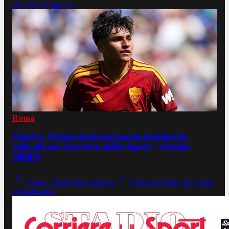
giocatore baggesco
Roma
Castro, l'intervista esclusiva domani in
edicola sul Corriere dello Sport - Stadio
VIDEO
Castro, l'intervista esclusiva
Roma in Galles: da Castro
a Koulierakis