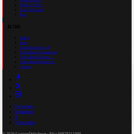
Cookie Policy
Privacy Policy
Cond. Generali
Faq
ALTRO
Video
Foto
Calendario Serie A
Calendario Champions
Calendario Europa L.
Calendario Premier L.
Casinò
Facebook
Instagram
X
WhatsApp
© 2026 CorriereDelloSport - P.Iva 00878311000