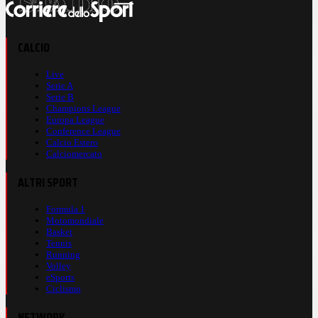
CALCIO
Live
Serie A
Serie B
Champions League
Europa League
Conference League
Calcio Estero
Calciomercato
ALTRI SPORT
Formula 1
Motomondiale
Basket
Tennis
Running
Volley
eSports
Ciclismo
NETWORK