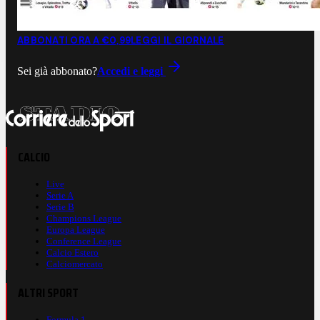
ABBONATI ORA A €0,99
LEGGI IL GIORNALE
Sei già abbonato?
Accedi e leggi
CALCIO
Live
Serie A
Serie B
Champions League
Europa League
Conference League
Calcio Estero
Calciomercato
ALTRI SPORT
Formula 1