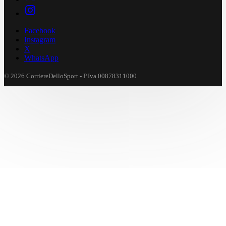
Facebook
Instagram
X
WhatsApp
© 2026 CorriereDelloSport - P.Iva 00878311000