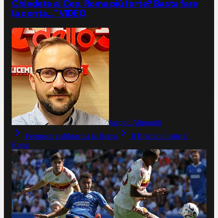
Chiedete al Ceo. Roma più forte? Basta fare
la conta..." VIDEO
Jacopo Aliprandi
Ferguson riabbraccia la Roma
Il Brighton batte la
Roma