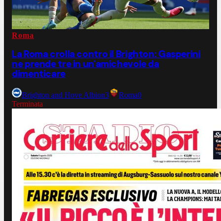
Roma
La Roma crolla contro il Brighton: Gasperini
ne prende tre in un'amichevole da
dimenticare
Brighton and Hove Albion
3
Roma
0
Terminata