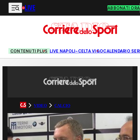
LIVE
Vai al contenuto principale
ABBONATI ORA
CONTENUTI PLUS
LIVE NAPOLI-CELTA VIGO
CALENDARIO SERI
VIDEO
CALCIO