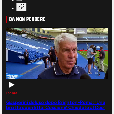
DA NON PERDERE
Roma
Gasperini deluso dopo Brighton-Roma: "Una
brutta sconfitta. Cessioni? Chiedete al Ceo"