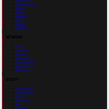
Motomondiale
Basket
Tennis
Running
Volley
eSports
Ciclismo
NETWORK
Auto
Autosprint
Inmoto
Motosprint
Guerinsportivo
Sport Network
Fantacup
UTILITY
Abbonamenti
Prima Pagina
Store
Pubblicità
Rss
Site Map