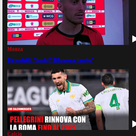
Monza
Birindelli: "Juric? Si lavora tanto"
Calcio