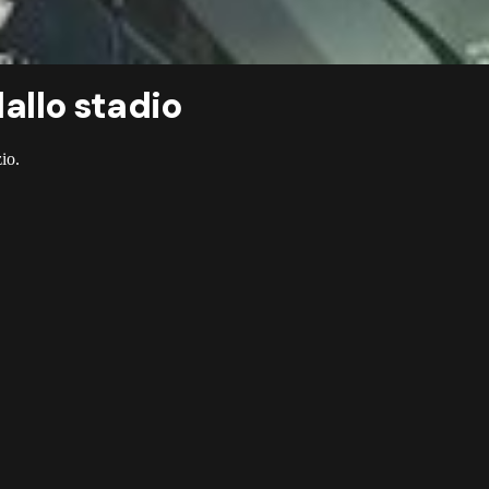
dallo stadio
zio.