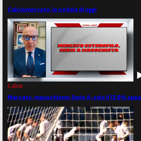
Calciomercato, le notizie di oggi
Calcio
Mercato, masochismo Serie A: solo il 13,8% speso 