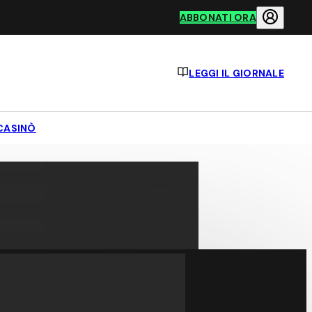
ABBONATI ORA
LEGGI IL GIORNALE
CASINÒ