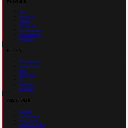
NETWORK
Auto
Autosprint
Inmoto
Motosprint
Guerinsportivo
Sport Network
Fantacup
UTILITY
Abbonamenti
Prima Pagina
Store
Pubblicità
Rss
Site Map
Registrati
ASSISTENZA
Contatti
La Redazione
Nota Legale
Gestione Cookie