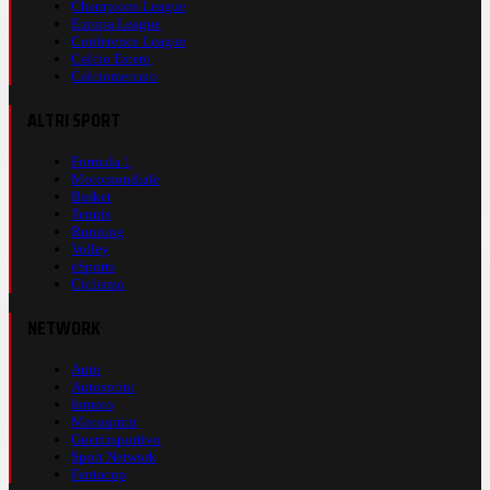
Champions League
Europa League
Conference League
Calcio Estero
Calciomercato
ALTRI SPORT
Formula 1
Motomondiale
Basket
Tennis
Running
Volley
eSports
Ciclismo
NETWORK
Auto
Autosprint
Inmoto
Motosprint
Guerinsportivo
Sport Network
Fantacup