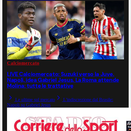
Calciomercato
LIVE Calciomercato: Suzuki verso la Juve.
Napoli, idea Gabriel Jesus. La Roma attende
Molina: tutte le trattative
Le ultime sul mercato
L'indiscrezione dal Brasile:
Napoli su Gabriel Jesus