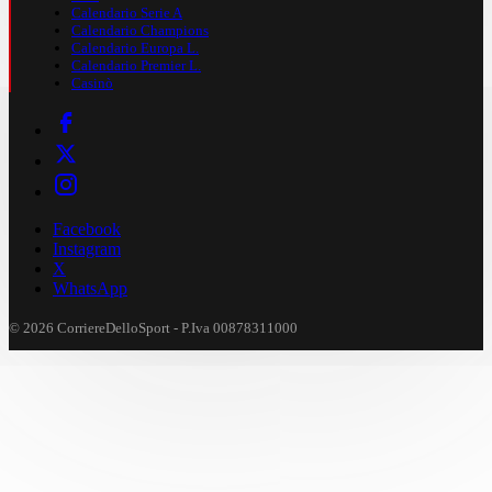
Calendario Serie A
Calendario Champions
Calendario Europa L.
Calendario Premier L.
Casinò
Facebook
Instagram
X
WhatsApp
© 2026 CorriereDelloSport - P.Iva 00878311000