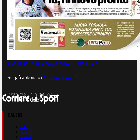
ABBONATI ORA A €0,99
LEGGI IL GIORNALE
Sei già abbonato?
Accedi e leggi
CALCIO
Live
Serie A
Serie B