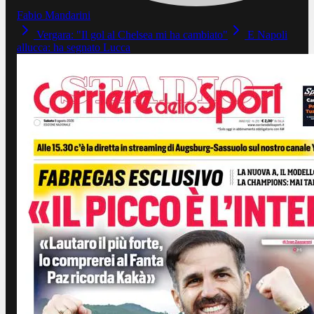
Fabio Mandarini
Vergara: "Il gol al Chelsea mi ha cambiato"
E Napoli
allucca: ha segnato Lucca