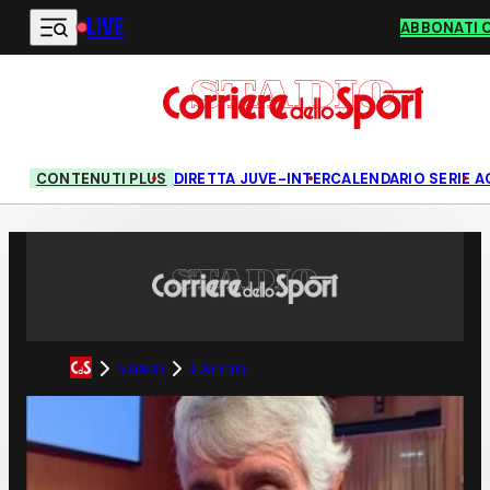
LIVE
Vai al contenuto principale
ABBONATI 
CONTENUTI PLUS
DIRETTA JUVE-INTER
CALENDARIO SERIE A
VIDEO
CALCIO