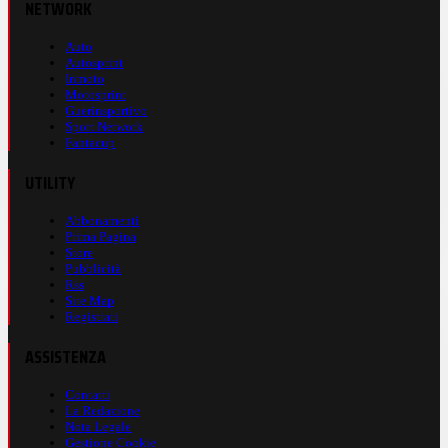
NETWORK
Auto
Autosprint
Inmoto
Motosprint
Guerinsportivo
Sport Network
Fantacup
UTILITY
Abbonamenti
Prima Pagina
Store
Pubblicità
Rss
Site Map
Registrati
ASSISTENZA
Contatti
La Redazione
Nota Legale
Gestione Cookie