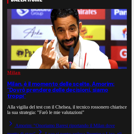
Milan
Milan, è il momento delle scelte. Amorim:
"Dovrò prendere delle decisioni, siamo
troppi"
Alla vigilia del test con il Chelsea, il tecnico rossonero chiarisce
la sua strategia: "Farò le mie valutazioni"
Amorim: "Onoriamo Baresi riportando il Milan dove
merita di stare".
Leao si pente: voleva Premier o Liga, gli