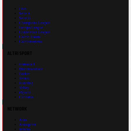
Live
Serie A
Serie B
Champions League
Europa League
Conference League
Calcio Estero
Calciomercato
ALTRI SPORT
Formula 1
Motomondiale
Basket
Tennis
Running
Volley
eSports
Ciclismo
NETWORK
Auto
Autosprint
Inmoto