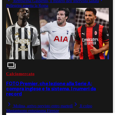
Retroscena Gasperini, il mistero dell’intervista saltata
Pellegrini aspetta la Roma
Calciomercato
FOTO Premier, che lezione alla Serie A:
compra inglese e fa sistema. I numeri da
record
Molina, arrivo previsto entro martedì
Il colpo
Mastantuono entusiasma Firenze