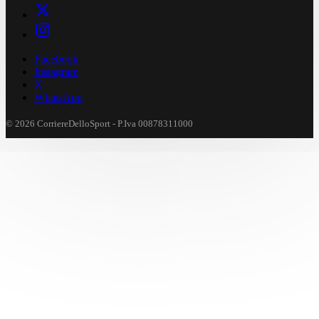
Facebook
Instagram
X
WhatsApp
© 2026 CorriereDelloSport - P.Iva 00878311000