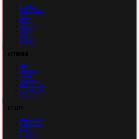
Formula 1
Motomondiale
Basket
Tennis
Running
Volley
eSports
Ciclismo
NETWORK
Auto
Autosprint
Inmoto
Motosprint
Guerinsportivo
Sport Network
Fantacup
UTILITY
Abbonamenti
Prima Pagina
Store
Pubblicità