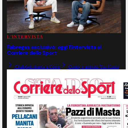
L'INTERVISTA
Fabregas esclusivo: oggi l'intervista al
Corriere dello Sport
Chalobah sbarca a Como
Como, è arrivato Yan Couto