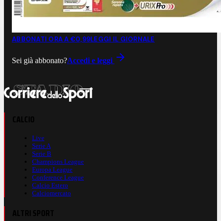
ABBONATI ORA A €0,99
LEGGI IL GIORNALE
Sei già abbonato?
Accedi e leggi
CALCIO
Live
Serie A
Serie B
Champions League
Europa League
Conference League
Calcio Estero
Calciomercato
ALTRI SPORT