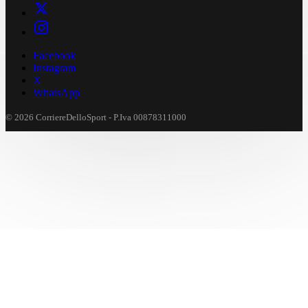
Facebook
Instagram
X
WhatsApp
© 2026 CorriereDelloSport - P.Iva 00878311000