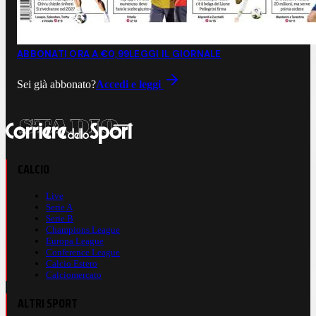
ABBONATI ORA A €0,99
LEGGI IL GIORNALE
Sei già abbonato?
Accedi e leggi
CALCIO
Live
Serie A
Serie B
Champions League
Europa League
Conference League
Calcio Estero
Calciomercato
ALTRI SPORT