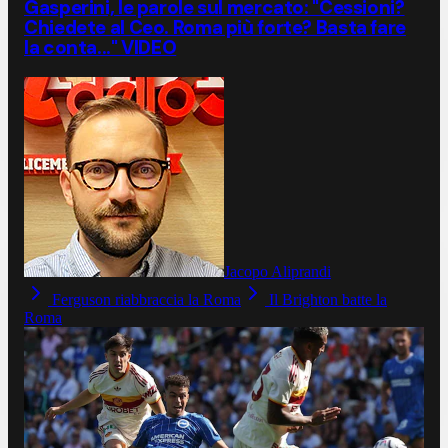
Gasperini, le parole sul mercato: "Cessioni?
Chiedete al Ceo. Roma più forte? Basta fare
la conta..." VIDEO
Jacopo Aliprandi
Ferguson riabbraccia la Roma
Il Brighton batte la
Roma