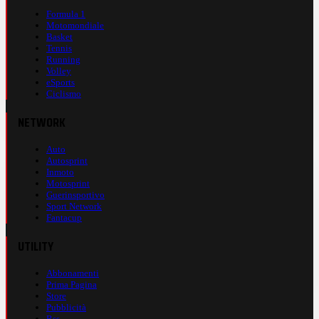
Formula 1
Motomondiale
Basket
Tennis
Running
Volley
eSports
Ciclismo
NETWORK
Auto
Autosprint
Inmoto
Motosprint
Guerinsportivo
Sport Network
Fantacup
UTILITY
Abbonamenti
Prima Pagina
Store
Pubblicità
Rss