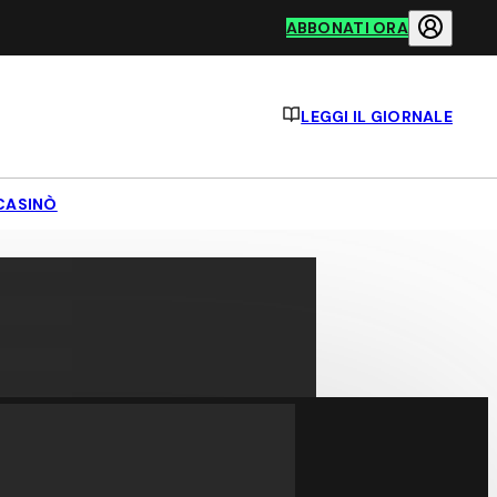
ABBONATI ORA
LEGGI IL GIORNALE
CASINÒ