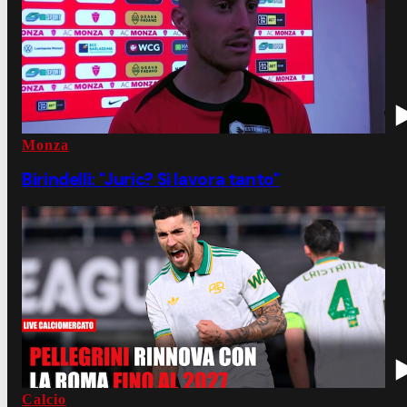
Monza
Birindelli: "Juric? Si lavora tanto"
Calcio