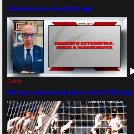
Calciomercato, le notizie di oggi
Calcio
Mercato, masochismo Serie A: solo il 13,8% speso 