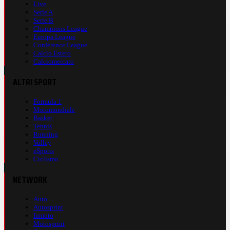
Live
Serie A
Serie B
Champions League
Europa League
Conference League
Calcio Estero
Calciomercato
ALTRI SPORT
Formula 1
Motomondiale
Basket
Tennis
Running
Volley
eSports
Ciclismo
NETWORK
Auto
Autosprint
Inmoto
Motosprint