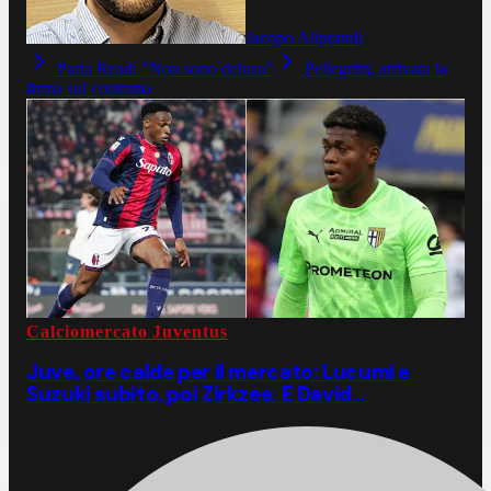
Jacopo Aliprandi
Parla Read: "Non sono deluso"
Pellegrini, arrivata la
firma sul contratto
Calciomercato Juventus
Juve, ore calde per il mercato: Lucumi e
Suzuki subito, poi Zirkzee. E David…