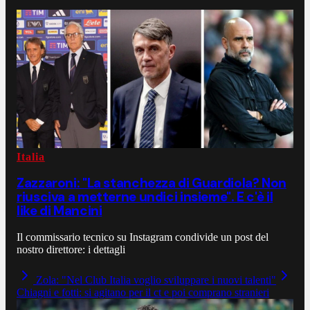
Italia
Zazzaroni: "La stanchezza di Guardiola? Non
riusciva a metterne undici insieme". E c'è il
like di Mancini
Il commissario tecnico su Instagram condivide un post del
nostro direttore: i dettagli
Zola: "Nel Club Italia voglio sviluppare i nuovi talenti"
Chiagni e fotti: si agitano per il ct e poi comprano stranieri