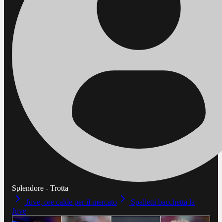
Splendore - Trotta
Juve, ore calde per il mercato
Spalletti bacchetta la
Juve