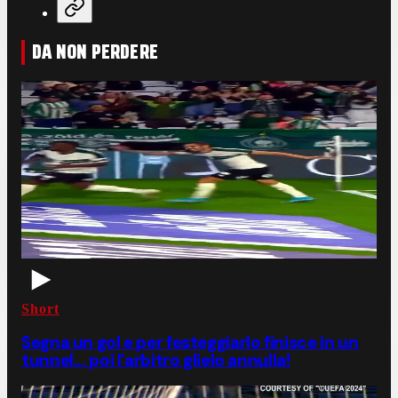
DA NON PERDERE
Short
Segna un gol e per festeggiarlo finisce in un
tunnel... poi l'arbitro glielo annulla!