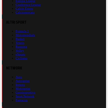
Europa League
Conference League
Calcio Estero
Calciomercato
ALTRI SPORT
Formula 1
Motomondiale
Basket
Tennis
Running
Volley
eSports
Ciclismo
NETWORK
Auto
Autosprint
Inmoto
Motosprint
Guerinsportivo
Sport Network
Fantacup