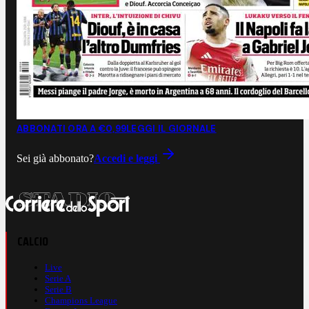
ABBONATI ORA A €0,99
LEGGI IL GIORNALE
Sei già abbonato?
Accedi e leggi
CALCIO
Live
Serie A
Serie B
Champions League