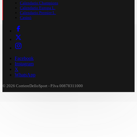
Calendario Champions
Calendario Europa L.
Calendario Premier L.
Casinò
Facebook
Instagram
X
WhatsApp
© 2026 CorriereDelloSport - P.Iva 00878311000