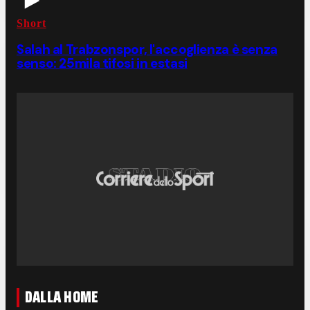
Short
Salah al Trabzonspor, l'accoglienza è senza
senso: 25mila tifosi in estasi
DALLA HOME