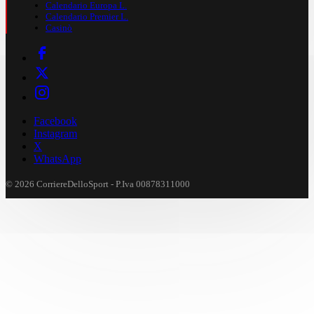
Calendario Europa L.
Calendario Premier L.
Casinò
Facebook
Instagram
X
WhatsApp
© 2026 CorriereDelloSport - P.Iva 00878311000