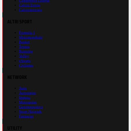
Conference League
Calcio Estero
Calciomercato
ALTRI SPORT
Formula 1
Motomondiale
Basket
Tennis
Running
Volley
eSports
Ciclismo
NETWORK
Auto
Autosprint
Inmoto
Motosprint
Guerinsportivo
Sport Network
Fantacup
UTILITY