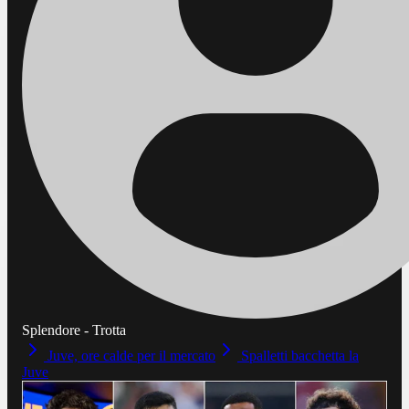
Splendore - Trotta
Juve, ore calde per il mercato
Spalletti bacchetta la
Juve