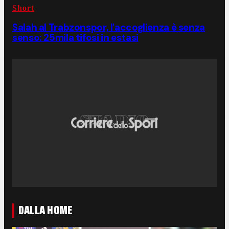
Short
Salah al Trabzonspor, l'accoglienza è senza
senso: 25mila tifosi in estasi
DALLA HOME