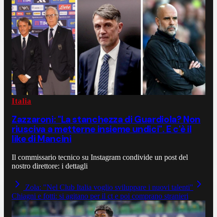
Italia
Zazzaroni: "La stanchezza di Guardiola? Non
riusciva a metterne insieme undici". E c'è il
like di Mancini
Il commissario tecnico su Instagram condivide un post del
nostro direttore: i dettagli
Zola: "Nel Club Italia voglio sviluppare i nuovi talenti"
Chiagni e fotti: si agitano per il ct e poi comprano stranieri