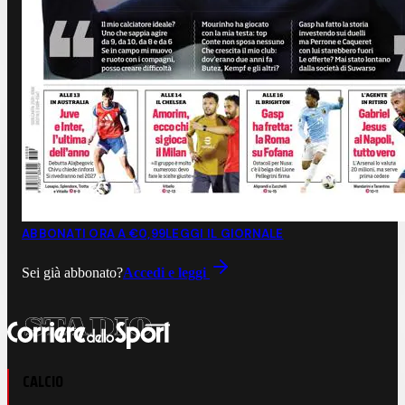
ABBONATI ORA A €0,99
LEGGI IL GIORNALE
Sei già abbonato?
Accedi e leggi
CALCIO