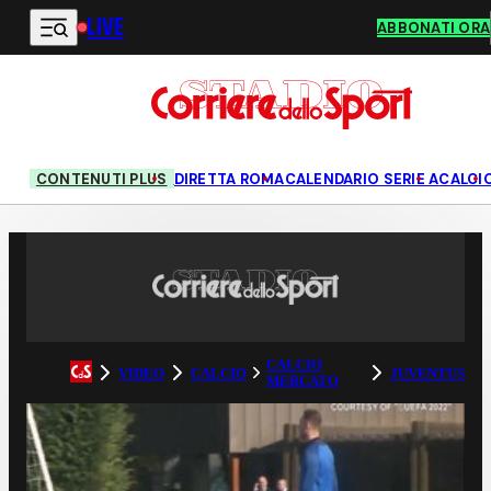
LIVE
Vai al contenuto principale
ABBONATI ORA
CONTENUTI PLUS
DIRETTA ROMA
CALENDARIO SERIE A
CALCI
CALCIO
VIDEO
CALCIO
JUVENTUS
MERCATO