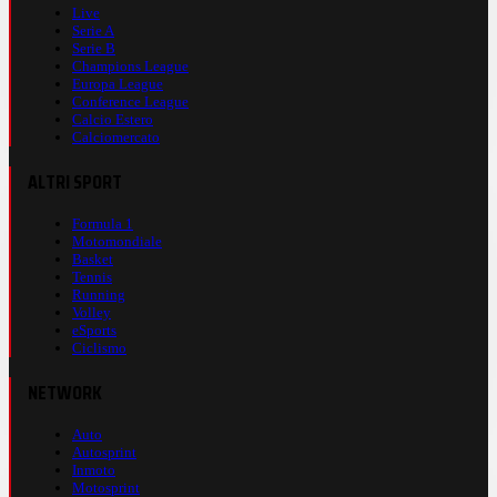
Live
Serie A
Serie B
Champions League
Europa League
Conference League
Calcio Estero
Calciomercato
ALTRI SPORT
Formula 1
Motomondiale
Basket
Tennis
Running
Volley
eSports
Ciclismo
NETWORK
Auto
Autosprint
Inmoto
Motosprint