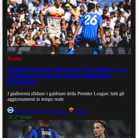
Roma
Brighton-Roma LIVE: arriva il tris inglese con
la doppietta di Ayari. Dentro Ghilardi e
Koulierakis
I giallorossi sfidano i gabbiani della Premier League: tutti gli
aggiornamenti in tempo reale
Brighton and Hove Albion
3
Roma
0
59' 2° tempo