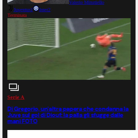
Valerio Minutiello
Juventus
1
Inter
2
Terminata
Serie A
Di Gregorio, un'altra papera che condanna la
Juve sul gol di Diouf: la palla gli sfugge dalle
mani FOTO