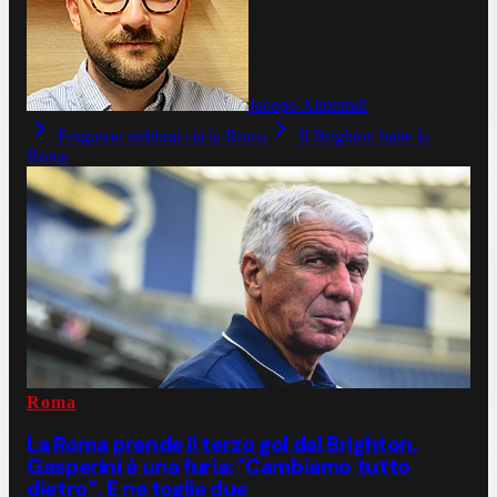
Jacopo Aliprandi
Ferguson riabbraccia la Roma
Il Brighton batte la
Roma
Roma
La Roma prende il terzo gol dal Brighton,
Gasperini è una furia: "Cambiamo tutto
dietro”. E ne toglie due