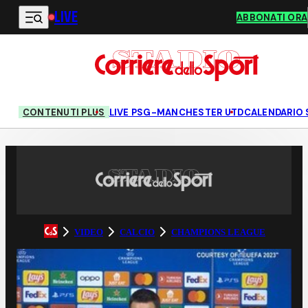
LIVE
Vai al contenuto principale
ABBONATI ORA
CONTENUTI PLUS
LIVE PSG-MANCHESTER UTD
CALENDARIO 
VIDEO
CALCIO
CHAMPIONS LEAGUE