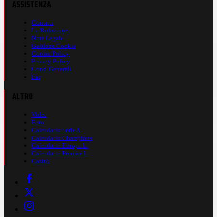
ASSISTENZA
Contatti
La Redazione
Nota Legale
Gestione Cookie
Cookie Policy
Privacy Policy
Cond. Generali
Faq
ALTRO
Video
Foto
Calendario Serie A
Calendario Champions
Calendario Europa L.
Calendario Premier L.
Casinò