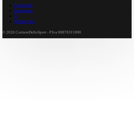
Facebook
Instagram
X
WhatsApp
© 2026 CorriereDelloSport - P.Iva 00878311000