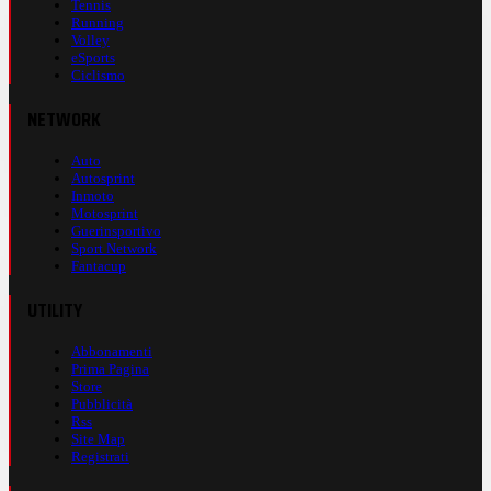
Tennis
Running
Volley
eSports
Ciclismo
NETWORK
Auto
Autosprint
Inmoto
Motosprint
Guerinsportivo
Sport Network
Fantacup
UTILITY
Abbonamenti
Prima Pagina
Store
Pubblicità
Rss
Site Map
Registrati