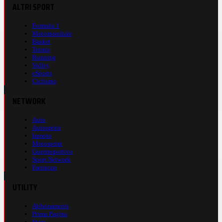
ALTRI SPORT
Formula 1
Motomondiale
Basket
Tennis
Running
Volley
eSports
Ciclismo
NETWORK
Auto
Autosprint
Inmoto
Motosprint
Guerinsportivo
Sport Network
Fantacup
UTILITY
Abbonamenti
Prima Pagina
Store