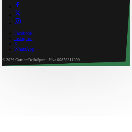
Facebook
Instagram
X
WhatsApp
© 2026 CorriereDelloSport - P.Iva 00878311000