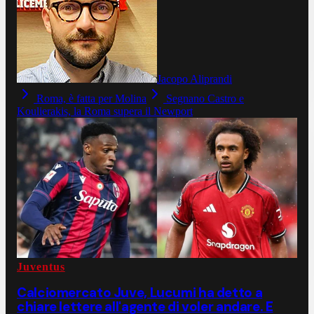
Jacopo Aliprandi
Roma, è fatta per Molina
Segnano Castro e
Koulierakis, la Roma supera il Newport
Juventus
Calciomercato Juve, Lucumi ha detto a
chiare lettere all'agente di voler andare. E