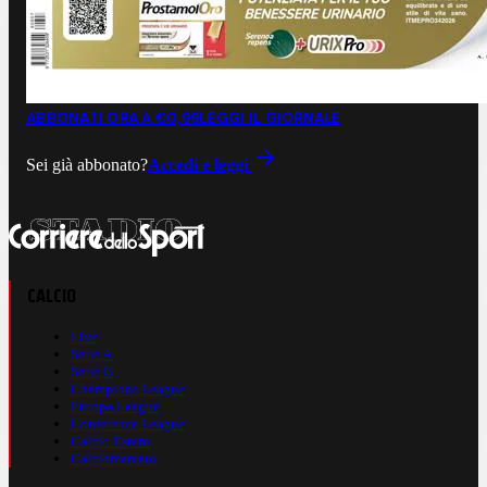
ABBONATI ORA A €0,99
LEGGI IL GIORNALE
Sei già abbonato?
Accedi e leggi
CALCIO
Live
Serie A
Serie B
Champions League
Europa League
Conference League
Calcio Estero
Calciomercato