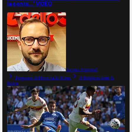
la conta..." VIDEO
Jacopo Aliprandi
Ferguson riabbraccia la Roma
Il Brighton batte la
Roma