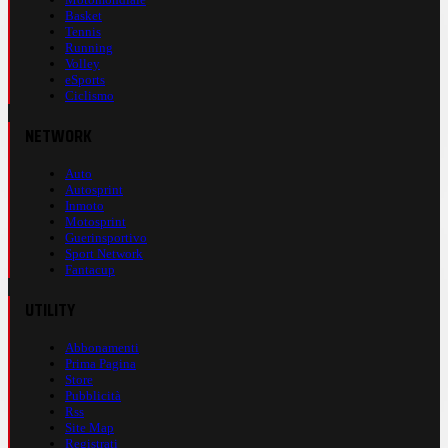
Basket
Tennis
Running
Volley
eSports
Ciclismo
NETWORK
Auto
Autosprint
Inmoto
Motosprint
Guerinsportivo
Sport Network
Fantacup
UTILITY
Abbonamenti
Prima Pagina
Store
Pubblicità
Rss
Site Map
Registrati