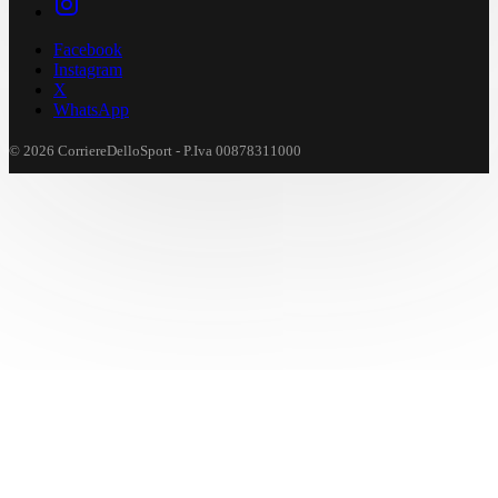
Facebook
Instagram
X
WhatsApp
© 2026 CorriereDelloSport - P.Iva 00878311000