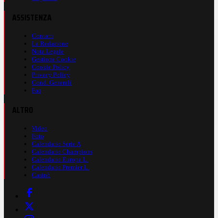
ASSISTENZA
Contatti
La Redazione
Nota Legale
Gestione Cookie
Cookie Policy
Privacy Policy
Cond. Generali
Faq
ALTRO
Video
Foto
Calendario Serie A
Calendario Champions
Calendario Europa L.
Calendario Premier L.
Casinò