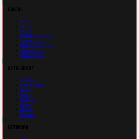
CALCIO
Live
Serie A
Serie B
Champions League
Europa League
Conference League
Calcio Estero
Calciomercato
ALTRI SPORT
Formula 1
Motomondiale
Basket
Tennis
Running
Volley
eSports
Ciclismo
NETWORK
Auto