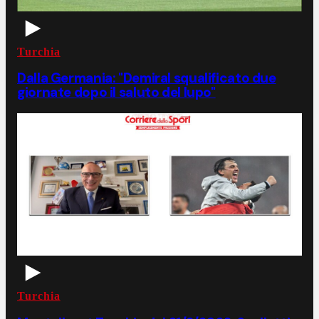
Turchia
Dalla Germania: "Demiral squalificato due
giornate dopo il saluto del lupo"
Turchia