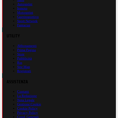
Autosprint
Inmoto
Motosprint
Guerinsportivo
Sport Network
Fantacup
UTILITY
Abbonamenti
Prima Pagina
Store
Pubblicità
Rss
Site Map
Registrati
ASSISTENZA
Contatti
La Redazione
Nota Legale
Gestione Cookie
Cookie Policy
Privacy Policy
Cond. Generali