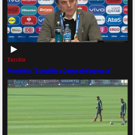
Turchia
Montella: "Squalifica Demiral è ingiusta"