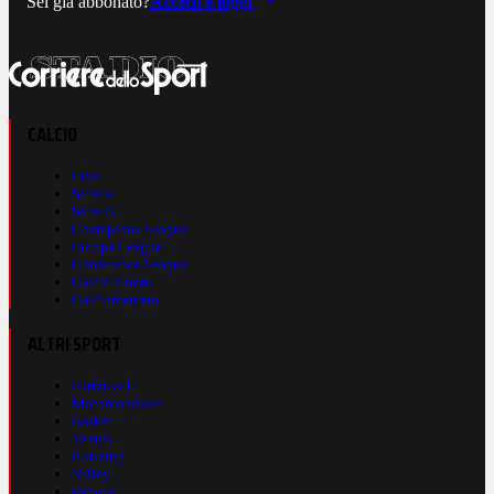
Sei già abbonato?
Accedi e leggi
CALCIO
Live
Serie A
Serie B
Champions League
Europa League
Conference League
Calcio Estero
Calciomercato
ALTRI SPORT
Formula 1
Motomondiale
Basket
Tennis
Running
Volley
eSports