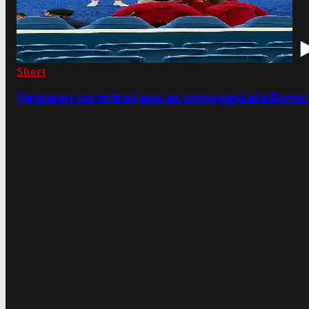
Short
Ferguson incontra i suoi ex compagni alla Roma