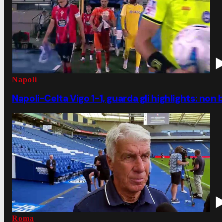
Napoli
Napoli-Celta Vigo 1-1, guarda gli highlights: non b
Roma