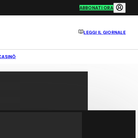
ABBONATI ORA
LEGGI IL GIORNALE
CASINÒ