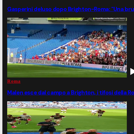
Gasperini deluso dopo Brighton-Roma: "Una brut
Roma
Malen esce dal campo a Brighton, i tifosi della 