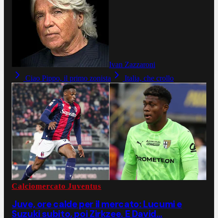
Ivan Zazzaroni
Ciao Pippo, il primo zonista
Italia, che crollo
Calciomercato Juventus
Juve, ore calde per il mercato: Lucumi e
Suzuki subito, poi Zirkzee. E David…