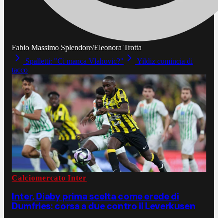
Fabio Massimo Splendore/Eleonora Trotta
Spalletti: "Ci manca Vlahovic?"
Yildiz comincia di
tacco
Calciomercato Inter
Inter, Diaby prima scelta come erede di
Dumfries: corsa a due contro il Leverkusen