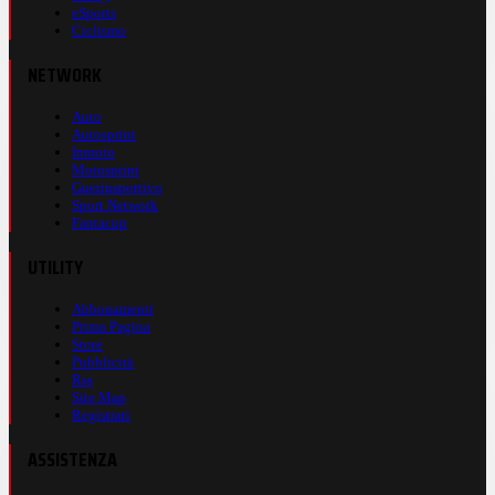
eSports
Ciclismo
NETWORK
Auto
Autosprint
Inmoto
Motosprint
Guerinsportivo
Sport Network
Fantacup
UTILITY
Abbonamenti
Prima Pagina
Store
Pubblicità
Rss
Site Map
Registrati
ASSISTENZA