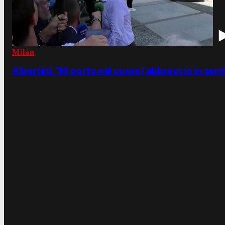
Milan
Albertini: "Mi porto nel cuore l'abbraccio in sem