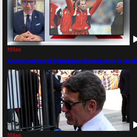
Milan
Quelle lacrime di Maldini per Baresi sono le lacri
Milan