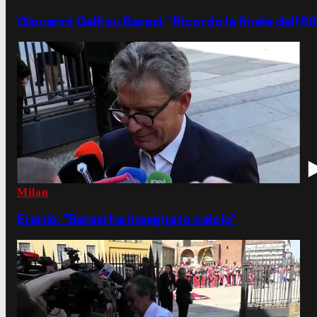
Giovanni Galli su Baresi: "Ricordo la finale dell'89
Milan
Eranio: "Baresi ha insegnato calcio"