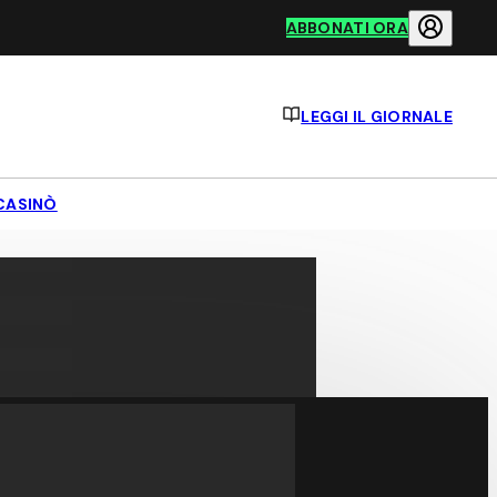
ABBONATI ORA
LEGGI IL GIORNALE
CASINÒ