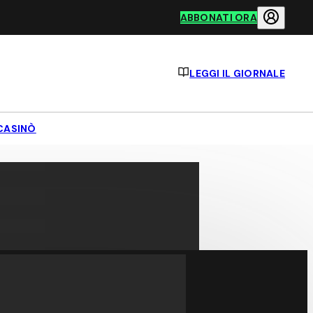
ABBONATI ORA
LEGGI IL GIORNALE
CASINÒ