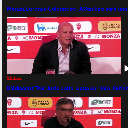
Monza, Lorenzo Colonnese: "A San Siro sarà una 
Monza
Baldissoni: "Per Juric parla la sua carriera. Keita