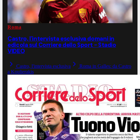
Roma
Castro, l'intervista esclusiva domani in
edicola sul Corriere dello Sport - Stadio
VIDEO
Castro, l'intervista esclusiva
Roma in Galles: da Castro
a Koulierakis