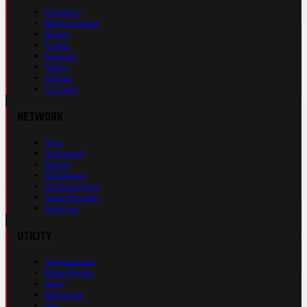
Formula 1
Motomondiale
Basket
Tennis
Running
Volley
eSports
Ciclismo
NETWORK
Auto
Autosprint
Inmoto
Motosprint
Guerinsportivo
Sport Network
Fantacup
UTILITY
Abbonamenti
Prima Pagina
Store
Pubblicità
Rss