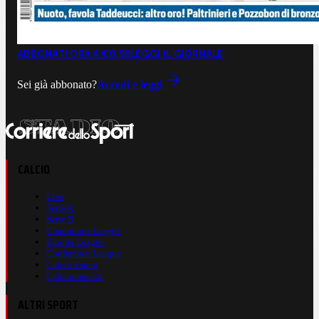
ABBONATI ORA A €0,99
LEGGI IL GIORNALE
Sei già abbonato?
Accedi e leggi
CALCIO
Live
Serie A
Serie B
Champions League
Europa League
Conference League
Calcio Estero
Calciomercato
ALTRI SPORT