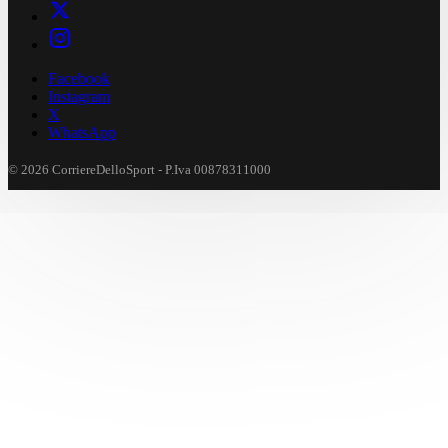
Facebook
Instagram
X
WhatsApp
© 2026 CorriereDelloSport - P.Iva 00878311000