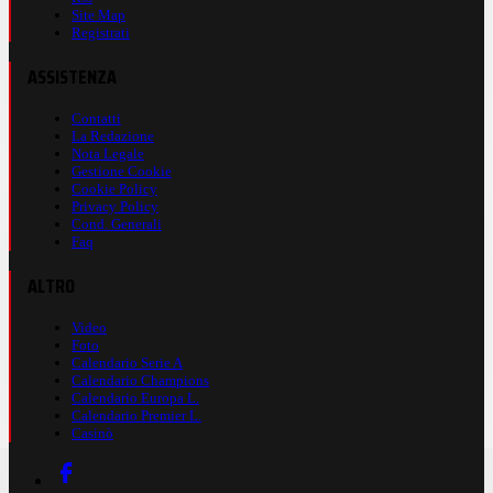
Site Map
Registrati
ASSISTENZA
Contatti
La Redazione
Nota Legale
Gestione Cookie
Cookie Policy
Privacy Policy
Cond. Generali
Faq
ALTRO
Video
Foto
Calendario Serie A
Calendario Champions
Calendario Europa L.
Calendario Premier L.
Casinò