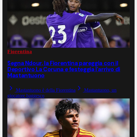
Fiorentina
Segna Ndour, la Fiorentina pareggia con il
Deportivo La Coruna e festeggia l'arrivo di
Mastantuono
Mastantuono è della Fiorentina
Mastantuono, un
giocatore baggesco