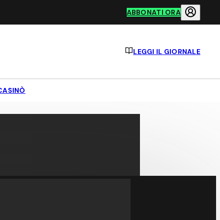
ABBONATI ORA
LEGGI IL GIORNALE
CASINÒ