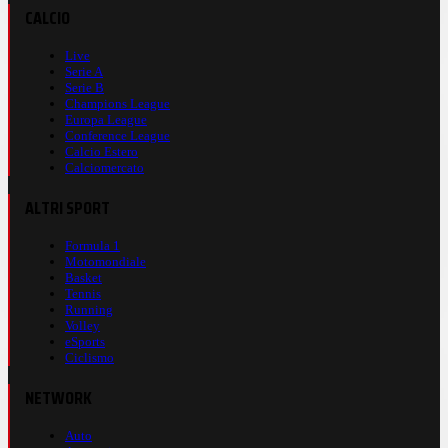
CALCIO
Live
Serie A
Serie B
Champions League
Europa League
Conference League
Calcio Estero
Calciomercato
ALTRI SPORT
Formula 1
Motomondiale
Basket
Tennis
Running
Volley
eSports
Ciclismo
NETWORK
Auto