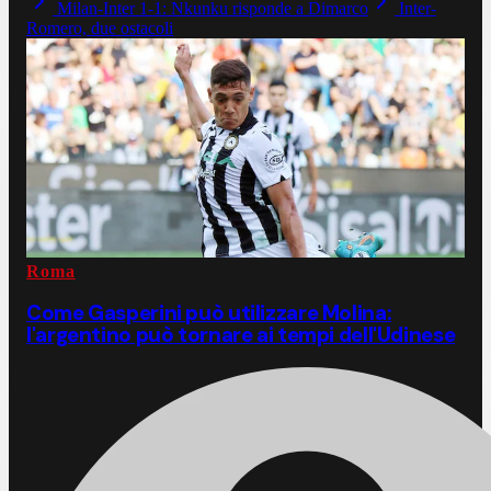
Milan-Inter 1-1: Nkunku risponde a Dimarco
Inter-
Romero, due ostacoli
Roma
Come Gasperini può utilizzare Molina:
l'argentino può tornare ai tempi dell'Udinese