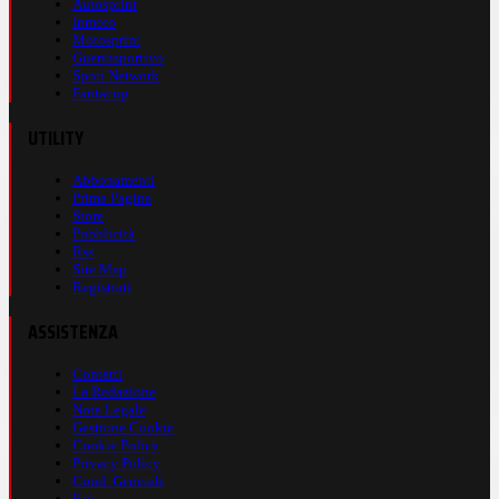
Autosprint
Inmoto
Motosprint
Guerinsportivo
Sport Network
Fantacup
UTILITY
Abbonamenti
Prima Pagina
Store
Pubblicità
Rss
Site Map
Registrati
ASSISTENZA
Contatti
La Redazione
Nota Legale
Gestione Cookie
Cookie Policy
Privacy Policy
Cond. Generali
Faq