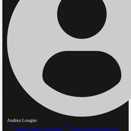
Andrea Losapio
Roma, è fatta per Molina
Calcio: la Roma vince 4-1