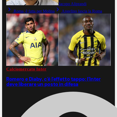
Jacopo Aliprandi
Roma, è fatta per Molina
Angelino lascia la Roma
Calciomercato Inter
Romero e Diaby, c'è l'effetto tappo: l’Inter
deve liberare un posto in difesa