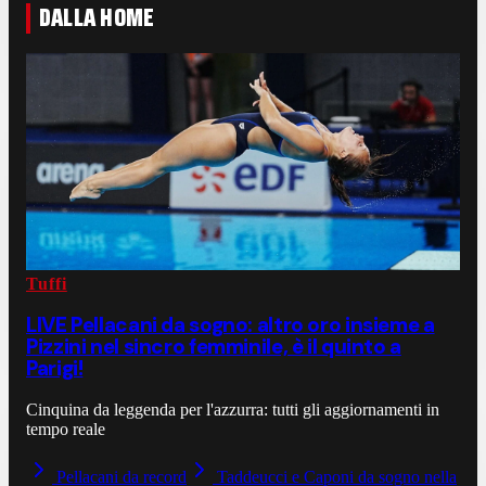
DALLA HOME
Tuffi
LIVE Pellacani da sogno: altro oro insieme a
Pizzini nel sincro femminile, è il quinto a
Parigi!
Cinquina da leggenda per l'azzurra: tutti gli aggiornamenti in
tempo reale
Pellacani da record
Taddeucci e Caponi da sogno nella