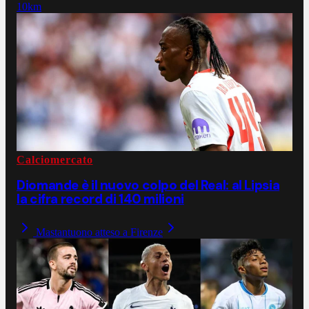
10km
Calciomercato
Diomande è il nuovo colpo del Real: al Lipsia
la cifra record di 140 milioni
Mastantuono atteso a Firenze