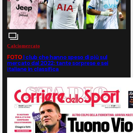
Calciomercato
FOTO
I club che hanno speso di più sul
mercato dal 2022: tante sorprese e sei
italiane in classifica