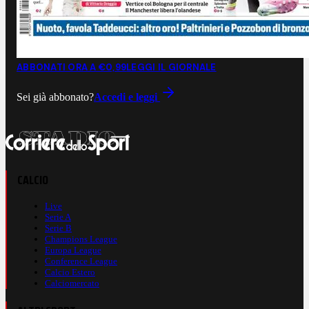
ABBONATI ORA A €0,99
LEGGI IL GIORNALE
Sei già abbonato?
Accedi e leggi
CALCIO
Live
Serie A
Serie B
Champions League
Europa League
Conference League
Calcio Estero
Calciomercato