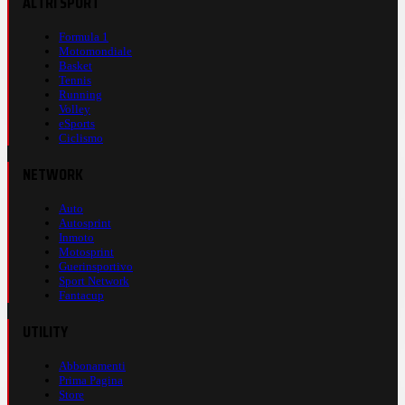
ALTRI SPORT
Formula 1
Motomondiale
Basket
Tennis
Running
Volley
eSports
Ciclismo
NETWORK
Auto
Autosprint
Inmoto
Motosprint
Guerinsportivo
Sport Network
Fantacup
UTILITY
Abbonamenti
Prima Pagina
Store