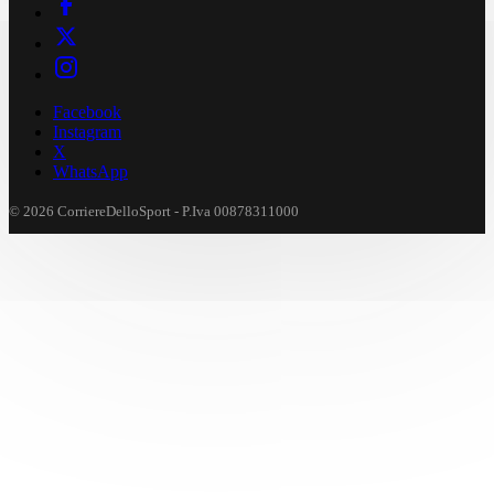
Facebook
Instagram
X
WhatsApp
© 2026 CorriereDelloSport - P.Iva 00878311000