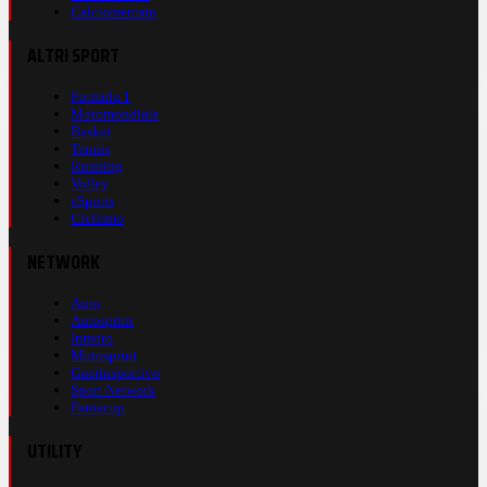
Calciomercato
ALTRI SPORT
Formula 1
Motomondiale
Basket
Tennis
Running
Volley
eSports
Ciclismo
NETWORK
Auto
Autosprint
Inmoto
Motosprint
Guerinsportivo
Sport Network
Fantacup
UTILITY