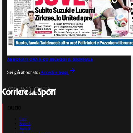
ABBONATI ORA A €0,99
LEGGI IL GIORNALE
Sei già abbonato?
Accedi e leggi
CALCIO
Live
Serie A
Serie B