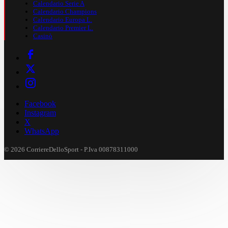
Calendario Serie A
Calendario Champions
Calendario Europa L.
Calendario Premier L.
Casinò
Facebook
Instagram
X
WhatsApp
© 2026 CorriereDelloSport - P.Iva 00878311000