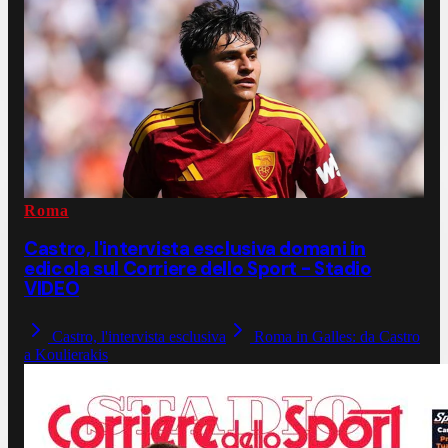
Roma
Castro, l'intervista esclusiva domani in
edicola sul Corriere dello Sport - Stadio
VIDEO
Castro, l'intervista esclusiva
Roma in Galles: da Castro
a Koulierakis