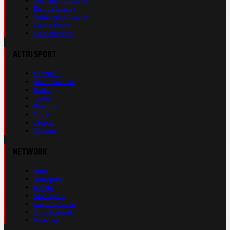
Champions League
Europa League
Conference League
Calcio Estero
Calciomercato
ALTRI SPORT
Formula 1
Motomondiale
Basket
Tennis
Running
Volley
eSports
Ciclismo
NETWORK
Auto
Autosprint
Inmoto
Motosprint
Guerinsportivo
Sport Network
Fantacup