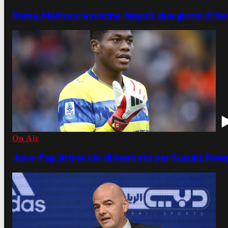
Roma, Molina si avvicina. Napoli, due giorni di fe
On Air
Juve-Psg, intreccio di mercato per Suzuki. Ne