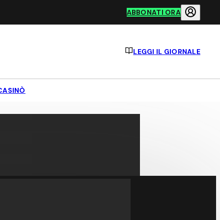
ABBONATI ORA
LEGGI IL GIORNALE
CASINÒ