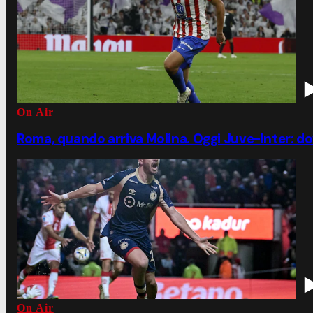
On Air
Roma, quando arriva Molina. Oggi Juve-Inter: d
On Air