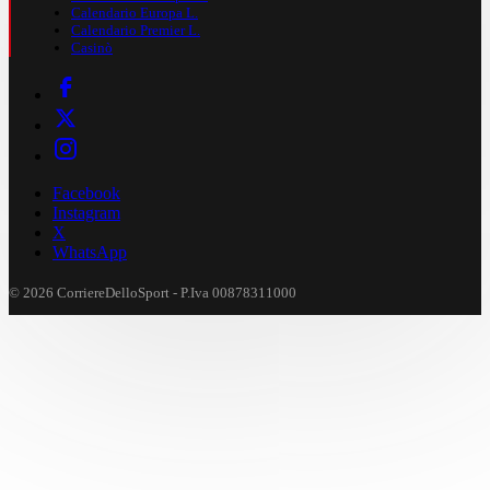
Calendario Europa L.
Calendario Premier L.
Casinò
Facebook
Instagram
X
WhatsApp
© 2026 CorriereDelloSport - P.Iva 00878311000