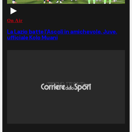
On Air
La Lazio batte l'Ascoli in amichevole. Juve.
ufficiale Kolo Muani