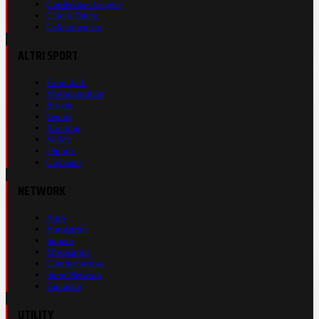
Conference League
Calcio Estero
Calciomercato
ALTRI SPORT
Formula 1
Motomondiale
Basket
Tennis
Running
Volley
eSports
Ciclismo
NETWORK
Auto
Autosprint
Inmoto
Motosprint
Guerinsportivo
Sport Network
Fantacup
UTILITY