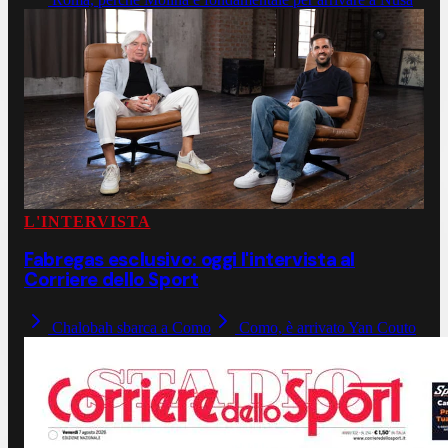
L'INTERVISTA
Fabregas esclusivo: oggi l'intervista al
Corriere dello Sport
Chalobah sbarca a Como
Como, è arrivato Yan Couto