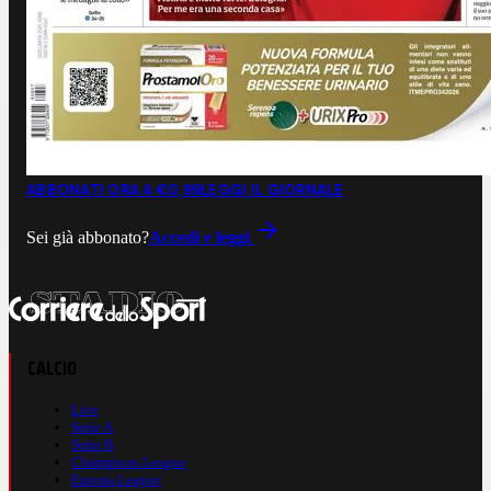
ABBONATI ORA A €0,99
LEGGI IL GIORNALE
Sei già abbonato?
Accedi e leggi
CALCIO
Live
Serie A
Serie B
Champions League
Europa League