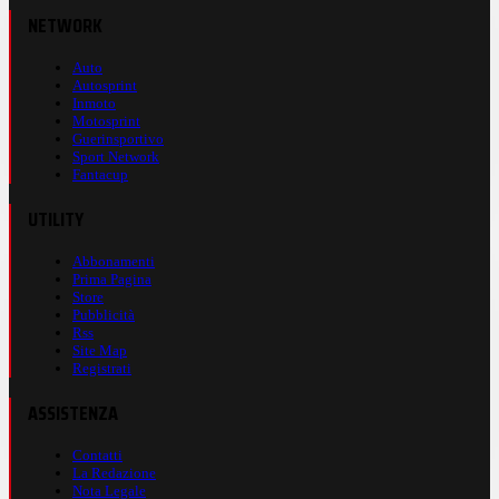
NETWORK
Auto
Autosprint
Inmoto
Motosprint
Guerinsportivo
Sport Network
Fantacup
UTILITY
Abbonamenti
Prima Pagina
Store
Pubblicità
Rss
Site Map
Registrati
ASSISTENZA
Contatti
La Redazione
Nota Legale