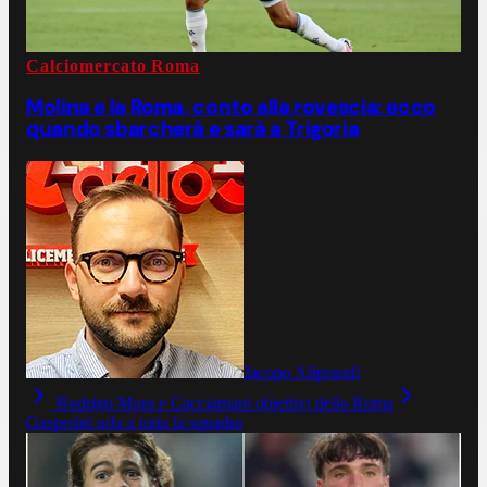
Calciomercato Roma
Molina e la Roma, conto alla rovescia: ecco
quando sbarcherà e sarà a Trigoria
Jacopo Aliprandi
Rodrigo Mora e Cacciamani obiettivi della Roma
Gasperini urla a tutta la squadra