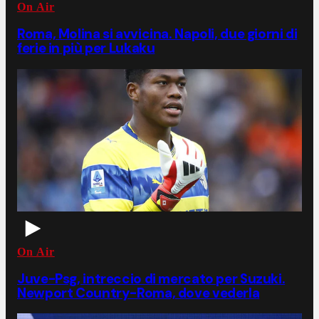
On Air
Roma, Molina si avvicina. Napoli, due giorni di
ferie in più per Lukaku
On Air
Juve-Psg, intreccio di mercato per Suzuki.
Newport Country-Roma, dove vederla