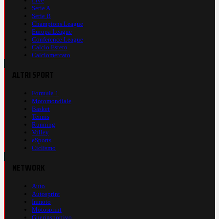
Live
Serie A
Serie B
Champions League
Europa League
Conference League
Calcio Estero
Calciomercato
ALTRI SPORT
Formula 1
Motomondiale
Basket
Tennis
Running
Volley
eSports
Ciclismo
NETWORK
Auto
Autosprint
Inmoto
Motosprint
Guerinsportivo