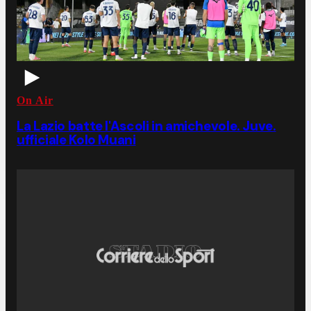
On Air
La Lazio batte l'Ascoli in amichevole. Juve.
ufficiale Kolo Muani