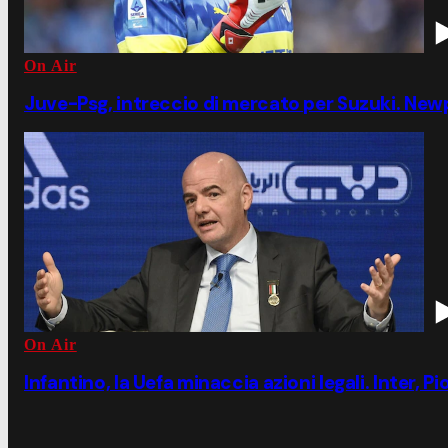
On Air
Juve-Psg, intreccio di mercato per Suzuki. Ne
On Air
Infantino, la Uefa minaccia azioni legali. Inter, P