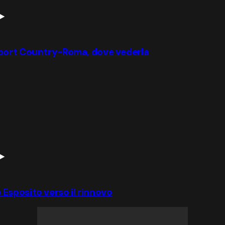
wport Country-Roma, dove vederla
io Esposito verso il rinnovo