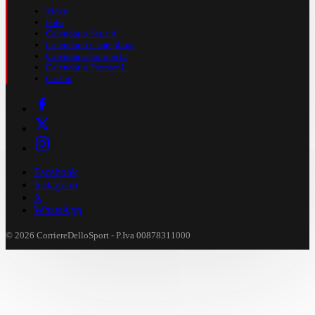
Video
Foto
Calendario Serie A
Calendario Champions
Calendario Europa L.
Calendario Premier L.
Casinò
Facebook
Instagram
X
WhatsApp
© 2026 CorriereDelloSport - P.Iva 00878311000