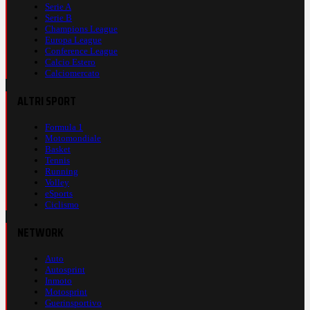
Serie A
Serie B
Champions League
Europa League
Conference League
Calcio Estero
Calciomercato
ALTRI SPORT
Formula 1
Motomondiale
Basket
Tennis
Running
Volley
eSports
Ciclismo
NETWORK
Auto
Autosprint
Inmoto
Motosprint
Guerinsportivo