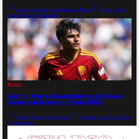
Come Gasperini può utilizzare Molina
Svolta Roma,
adesso le ali per Gasperini
Roma
Castro, l'intervista esclusiva in edicola sul
Corriere dello Sport - Stadio VIDEO
Castro, l'intervista esclusiva
Roma in Galles: da Castro
a Koulierakis