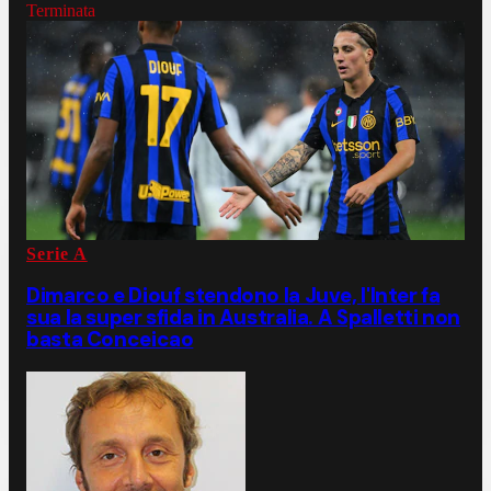
Terminata
Serie A
Dimarco e Diouf stendono la Juve, l'Inter fa
sua la super sfida in Australia. A Spalletti non
basta Conceicao