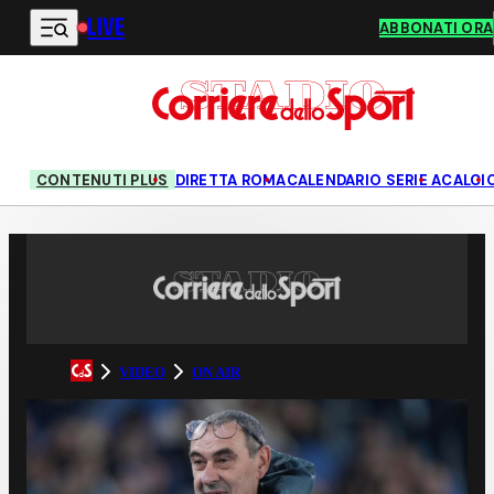
LIVE
Vai al contenuto principale
ABBONATI ORA
CONTENUTI PLUS
DIRETTA ROMA
CALENDARIO SERIE A
CALCI
VIDEO
ON AIR