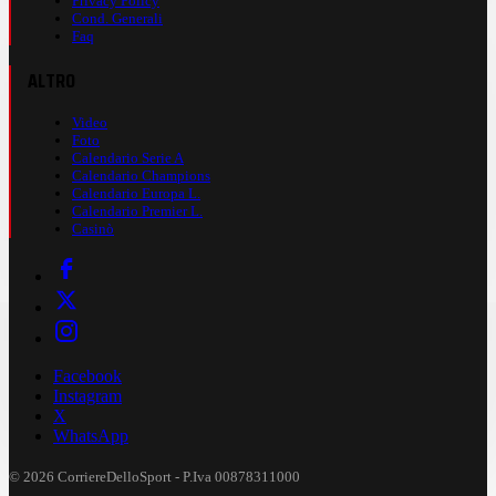
Privacy Policy
Cond. Generali
Faq
ALTRO
Video
Foto
Calendario Serie A
Calendario Champions
Calendario Europa L.
Calendario Premier L.
Casinò
Facebook
Instagram
X
WhatsApp
© 2026 CorriereDelloSport - P.Iva 00878311000