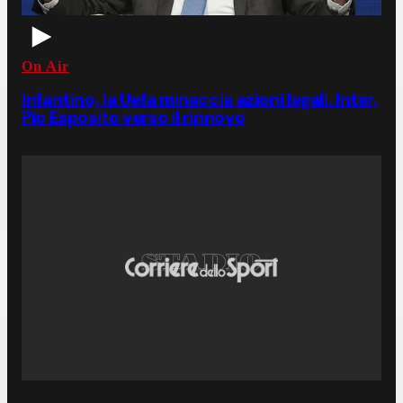
On Air
Infantino, la Uefa minaccia azioni legali. Inter,
Pio Esposito verso il rinnovo