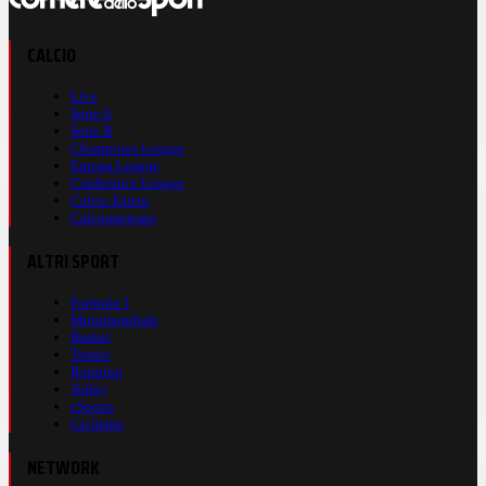
CALCIO
Live
Serie A
Serie B
Champions League
Europa League
Conference League
Calcio Estero
Calciomercato
ALTRI SPORT
Formula 1
Motomondiale
Basket
Tennis
Running
Volley
eSports
Ciclismo
NETWORK