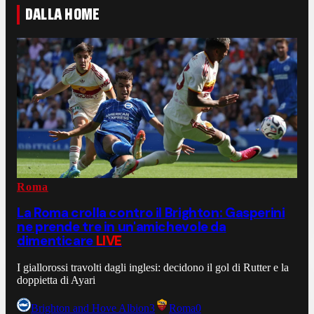
DALLA HOME
Roma
La Roma crolla contro il Brighton: Gasperini
ne prende tre in un'amichevole da
dimenticare
LIVE
I giallorossi travolti dagli inglesi: decidono il gol di Rutter e la
doppietta di Ayari
Brighton and Hove Albion
3
Roma
0