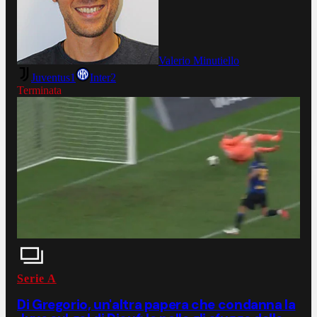
Valerio Minutiello
Juventus
1
Inter
2
Terminata
Serie A
Di Gregorio, un'altra papera che condanna la