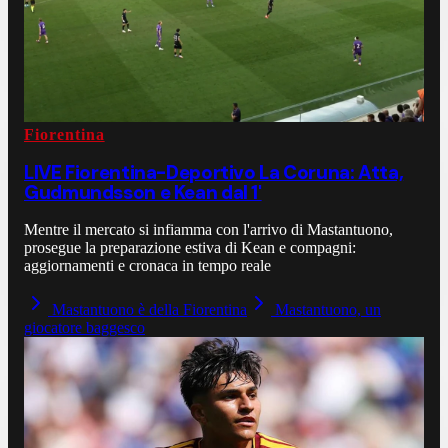
Fiorentina
LIVE Fiorentina-Deportivo La Coruna: Atta,
Gudmundsson e Kean dal 1'
Mentre il mercato si infiamma con l'arrivo di Mastantuono,
prosegue la preparazione estiva di Kean e compagni:
aggiornamenti e cronaca in tempo reale
Mastantuono è della Fiorentina
Mastantuono, un
giocatore baggesco