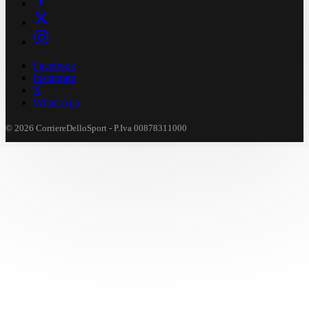
Facebook
Instagram
X
WhatsApp
© 2026 CorriereDelloSport - P.Iva 00878311000