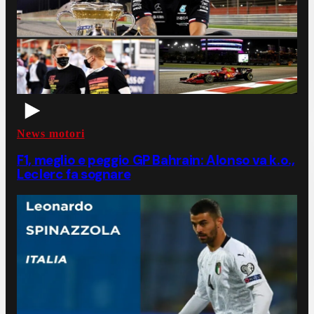
News motori
F1, meglio e peggio GP Bahrain: Alonso va k.o.,
Leclerc fa sognare