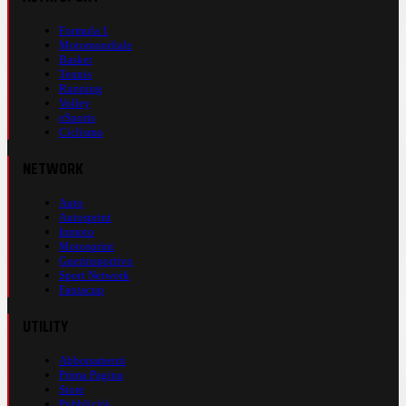
Formula 1
Motomondiale
Basket
Tennis
Running
Volley
eSports
Ciclismo
NETWORK
Auto
Autosprint
Inmoto
Motosprint
Guerinsportivo
Sport Network
Fantacup
UTILITY
Abbonamenti
Prima Pagina
Store
Pubblicità