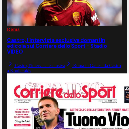
Roma
Castro, l'intervista esclusiva domani in
edicola sul Corriere dello Sport - Stadio
VIDEO
Castro, l'intervista esclusiva
Roma in Galles: da Castro
a Koulierakis