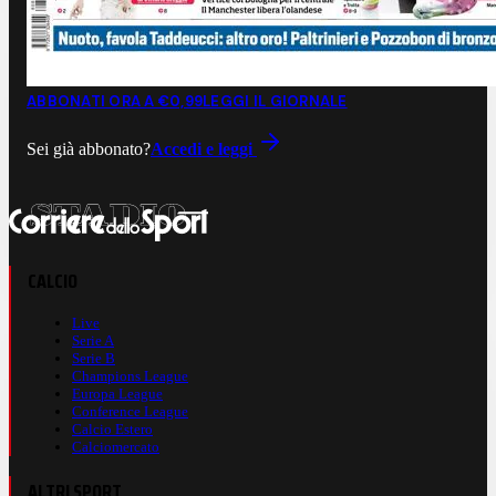
ABBONATI ORA A €0,99
LEGGI IL GIORNALE
Sei già abbonato?
Accedi e leggi
CALCIO
Live
Serie A
Serie B
Champions League
Europa League
Conference League
Calcio Estero
Calciomercato
ALTRI SPORT