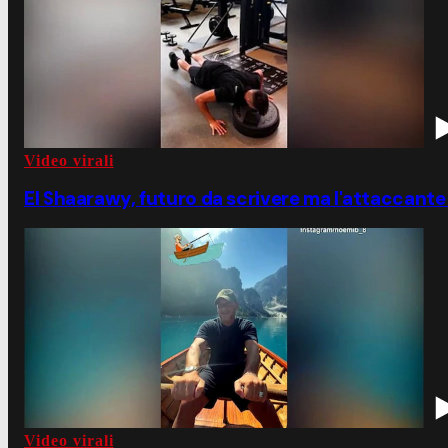
Video virali
El Shaarawy, futuro da scrivere ma l'attaccante s
Video virali