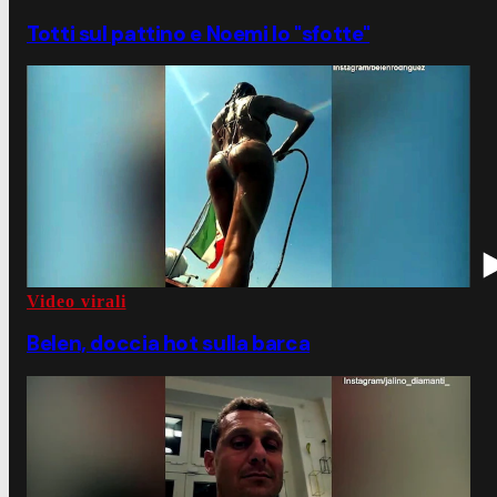
Totti sul pattino e Noemi lo "sfotte"
Video virali
Belen, doccia hot sulla barca