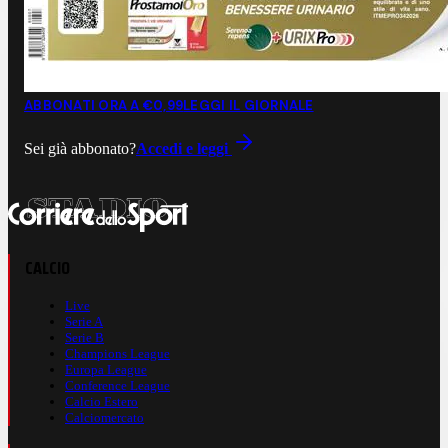
ABBONATI ORA A €0,99
LEGGI IL GIORNALE
Sei già abbonato?
Accedi e leggi
CALCIO
Live
Serie A
Serie B
Champions League
Europa League
Conference League
Calcio Estero
Calciomercato