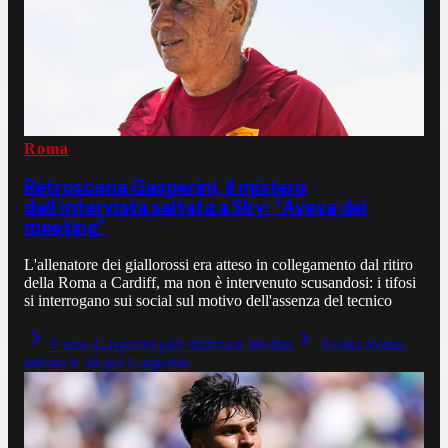
Roma
Retroscena Gasperini, il mistero
dell’intervista saltata a Sky: “Aveva dei
meeting”
L'allenatore dei giallorossi era atteso in collegamento dal ritiro
della Roma a Cardiff, ma non è intervenuto scusandosi: i tifosi
si interrogano sui social sul motivo dell'assenza del tecnico
Come Gasperini può utilizzare Molina
Svolta Roma,
adesso le ali per Gasperini