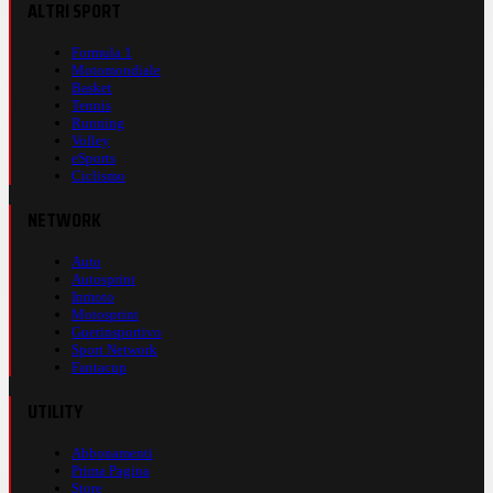
ALTRI SPORT
Formula 1
Motomondiale
Basket
Tennis
Running
Volley
eSports
Ciclismo
NETWORK
Auto
Autosprint
Inmoto
Motosprint
Guerinsportivo
Sport Network
Fantacup
UTILITY
Abbonamenti
Prima Pagina
Store