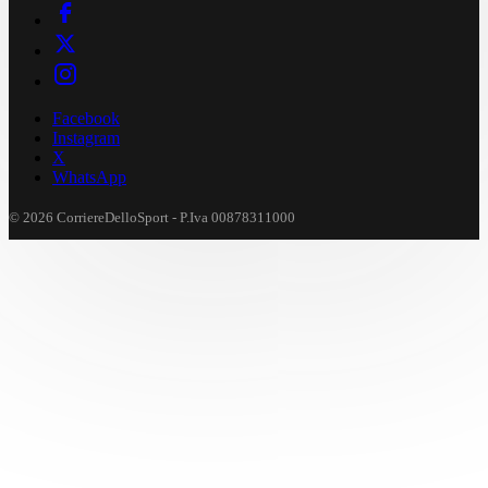
Facebook
Instagram
X
WhatsApp
© 2026 CorriereDelloSport - P.Iva 00878311000