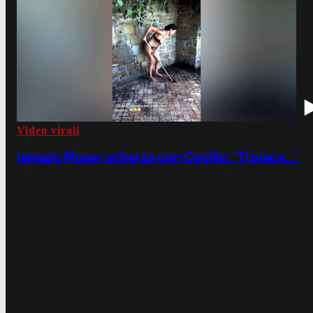
Video virali
Ignazio Moser scherza con Cecilia: "Ti piace..."