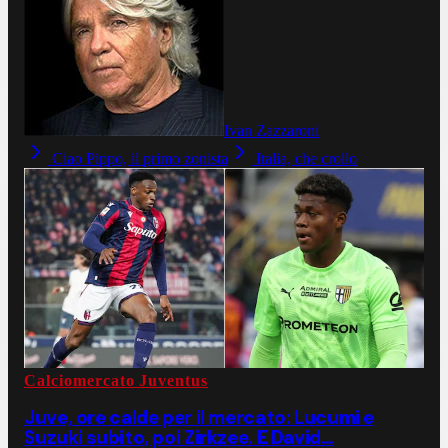
Ivan Zazzaroni
Ciao Pippo, il primo zonista
Italia, che crollo
Calciomercato Juventus
Juve, ore calde per il mercato: Lucumi e
Suzuki subito, poi Zirkzee. E David…