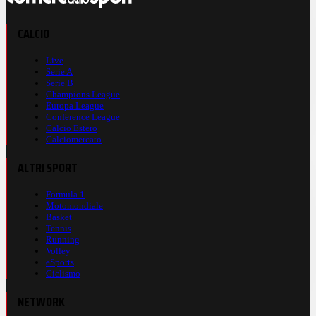
CALCIO
Live
Serie A
Serie B
Champions League
Europa League
Conference League
Calcio Estero
Calciomercato
ALTRI SPORT
Formula 1
Motomondiale
Basket
Tennis
Running
Volley
eSports
Ciclismo
NETWORK