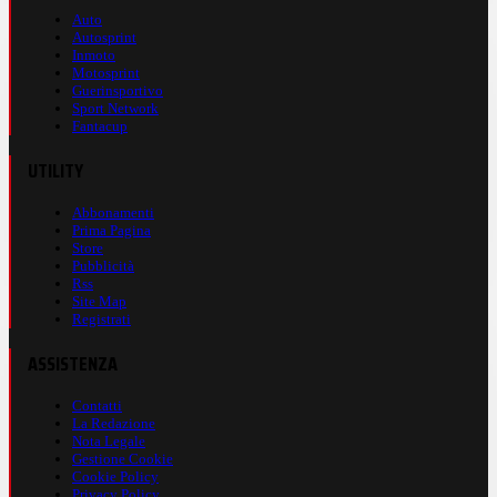
Auto
Autosprint
Inmoto
Motosprint
Guerinsportivo
Sport Network
Fantacup
UTILITY
Abbonamenti
Prima Pagina
Store
Pubblicità
Rss
Site Map
Registrati
ASSISTENZA
Contatti
La Redazione
Nota Legale
Gestione Cookie
Cookie Policy
Privacy Policy