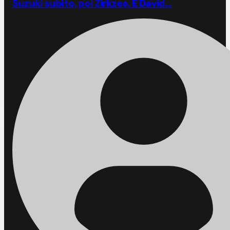
Suzuki subito, poi Zirkzee. E David…