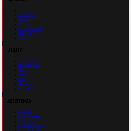
Auto
Autosprint
Inmoto
Motosprint
Guerinsportivo
Sport Network
Fantacup
UTILITY
Abbonamenti
Prima Pagina
Store
Pubblicità
Rss
Site Map
Registrati
ASSISTENZA
Contatti
La Redazione
Nota Legale
Gestione Cookie
Cookie Policy