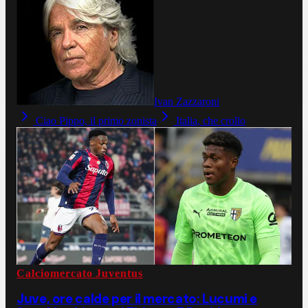
Ivan Zazzaroni
Ciao Pippo, il primo zonista
Italia, che crollo
Calciomercato Juventus
Juve, ore calde per il mercato: Lucumi e