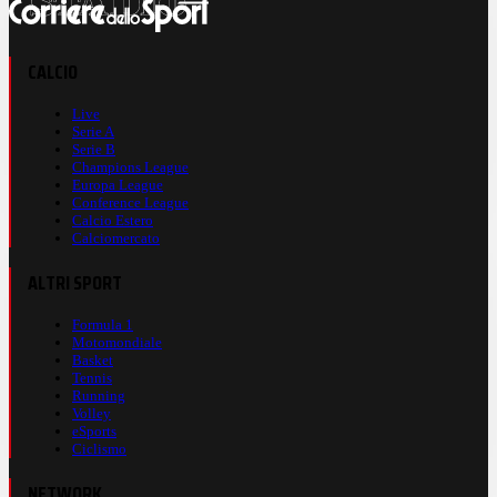
CALCIO
Live
Serie A
Serie B
Champions League
Europa League
Conference League
Calcio Estero
Calciomercato
ALTRI SPORT
Formula 1
Motomondiale
Basket
Tennis
Running
Volley
eSports
Ciclismo
NETWORK