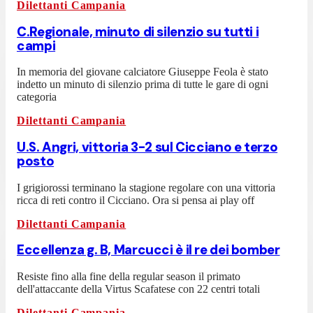
Dilettanti Campania
C.Regionale, minuto di silenzio su tutti i
campi
In memoria del giovane calciatore Giuseppe Feola è stato
indetto un minuto di silenzio prima di tutte le gare di ogni
categoria
Dilettanti Campania
U.S. Angri, vittoria 3-2 sul Cicciano e terzo
posto
I grigiorossi terminano la stagione regolare con una vittoria
ricca di reti contro il Cicciano. Ora si pensa ai play off
Dilettanti Campania
Eccellenza g. B, Marcucci è il re dei bomber
Resiste fino alla fine della regular season il primato
dell'attaccante della Virtus Scafatese con 22 centri totali
Dilettanti Campania