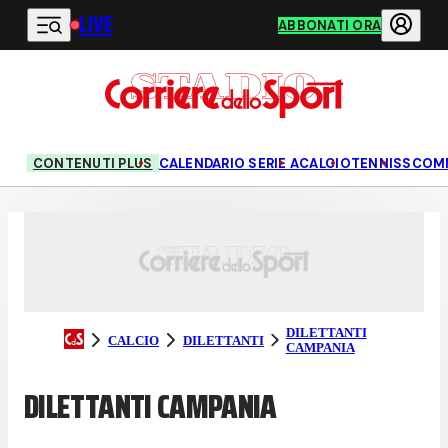
LIVE
Vai al contenuto principale
ABBONATI ORA
CONTENUTI PLUS
CALENDARIO SERIE A
CALCIO
TENNIS
SCOM
DILETTANTI
CALCIO
DILETTANTI
CAMPANIA
DILETTANTI CAMPANIA