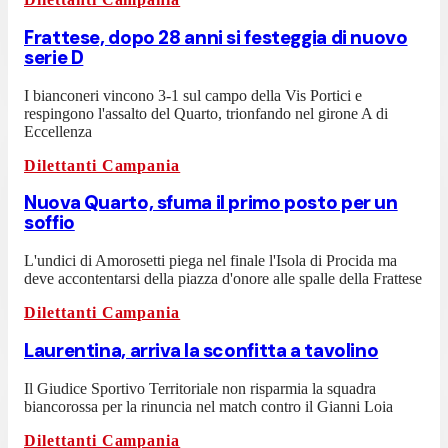
Frattese, dopo 28 anni si festeggia di nuovo
serie D
I bianconeri vincono 3-1 sul campo della Vis Portici e
respingono l'assalto del Quarto, trionfando nel girone A di
Eccellenza
Dilettanti Campania
Nuova Quarto, sfuma il primo posto per un
soffio
L'undici di Amorosetti piega nel finale l'Isola di Procida ma
deve accontentarsi della piazza d'onore alle spalle della Frattese
Dilettanti Campania
Laurentina, arriva la sconfitta a tavolino
Il Giudice Sportivo Territoriale non risparmia la squadra
biancorossa per la rinuncia nel match contro il Gianni Loia
Dilettanti Campania