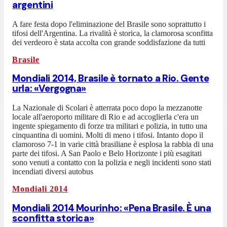
argentini
A fare festa dopo l'eliminazione del Brasile sono soprattutto i
tifosi dell'Argentina. La rivalità è storica, la clamorosa sconfitta
dei verdeoro è stata accolta con grande soddisfazione da tutti
Brasile
Mondiali 2014, Brasile è tornato a Rio. Gente
urla: «Vergogna»
La Nazionale di Scolari è atterrata poco dopo la mezzanotte
locale all'aeroporto militare di Rio e ad accoglierla c'era un
ingente spiegamento di forze tra militari e polizia, in tutto una
cinquantina di uomini. Molti di meno i tifosi. Intanto dopo il
clamoroso 7-1 in varie città brasiliane è esplosa la rabbia di una
parte dei tifosi. A San Paolo e Belo Horizonte i più esagitati
sono venuti a contatto con la polizia e negli incidenti sono stati
incendiati diversi autobus
Mondiali 2014
Mondiali 2014 Mourinho: «Pena Brasile. È una
sconfitta storica»