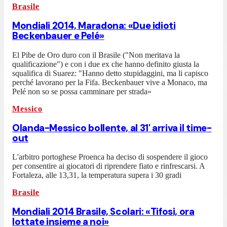
Brasile
Mondiali 2014, Maradona: «Due idioti
Beckenbauer e Pelé»
El Pibe de Oro duro con il Brasile ("Non meritava la
qualificazione") e con i due ex che hanno definito giusta la
squalifica di Suarez: "Hanno detto stupidaggini, ma li capisco
perché lavorano per la Fifa. Beckenbauer vive a Monaco, ma
Pelé non so se possa camminare per strada»
Messico
Olanda-Messico bollente, al 31' arriva il time-
out
L'arbitro portoghese Proenca ha deciso di sospendere il gioco
per consentire ai giocatori di riprendere fiato e rinfrescarsi. A
Fortaleza, alle 13,31, la temperatura supera i 30 gradi
Brasile
Mondiali 2014 Brasile, Scolari: «Tifosi, ora
lottate insieme a noi»