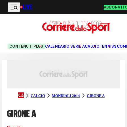
LIVE
Vai al contenuto principale
ABBONATI 
CONTENUTI PLUS
CALENDARIO SERIE A
CALCIO
TENNIS
SCOM
CALCIO
MONDIALI 2014
GIRONE A
GIRONE A