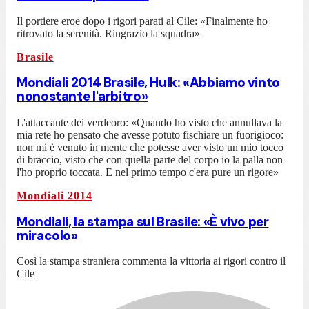
Il portiere eroe dopo i rigori parati al Cile: «Finalmente ho
ritrovato la serenità. Ringrazio la squadra»
Brasile
Mondiali 2014 Brasile, Hulk: «Abbiamo vinto
nonostante l'arbitro»
L'attaccante dei verdeoro: «Quando ho visto che annullava la
mia rete ho pensato che avesse potuto fischiare un fuorigioco:
non mi è venuto in mente che potesse aver visto un mio tocco
di braccio, visto che con quella parte del corpo io la palla non
l'ho proprio toccata. E nel primo tempo c'era pure un rigore»
Mondiali 2014
Mondiali, la stampa sul Brasile: «È vivo per
miracolo»
Così la stampa straniera commenta la vittoria ai rigori contro il
Cile