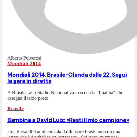
Alberto Polverosi
Mondiali 2014
Mondiali 2014, Brasile-Olanda dalle 22. Segui
la gara in diretta
A Brasilia, allo Stadio Nacional va in scena la "finalina" che
assegna il terzo posto
Brasile
Bambina a David Luiz: «Resti il mio campione»
Una tifosa di 9 anni consola il difensore brasiliano con una