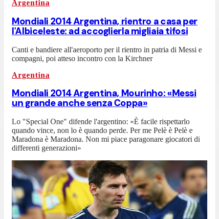
Argentina
Mondiali 2014 Argentina, rientro a casa per
l'Albiceleste: ad accoglierla migliaia tifosi
Canti e bandiere all'aeroporto per il rientro in patria di Messi e
compagni, poi atteso incontro con la Kirchner
Argentina
Mondiali 2014 Argentina, Mourinho: «Messi
un grande anche senza Coppa»
Lo "Special One" difende l'argentino: «È facile rispettarlo
quando vince, non lo è quando perde. Per me Pelè è Pelè e
Maradona è Maradona. Non mi piace paragonare giocatori di
differenti generazioni»