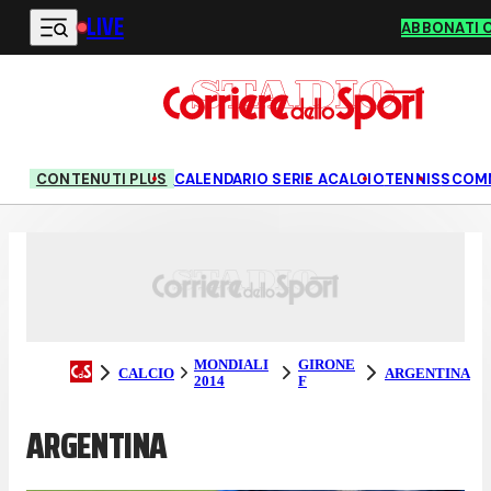
LIVE
Vai al contenuto principale
ABBONATI 
CONTENUTI PLUS
CALENDARIO SERIE A
CALCIO
TENNIS
SCOM
MONDIALI
GIRONE
CALCIO
ARGENTINA
2014
F
ARGENTINA