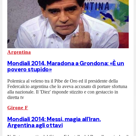
Argentina
Mondiali 2014, Maradona a Grondona: «È un
povero stupido»
Polemica al veleno tra il Pibe de Oro ed il presidente della
Federcalcio argentina che lo aveva accusato di portare sfortuna
alla nazionale. Il 'Diez' risponde stizzito e con gestaccio in
diretta tv
Girone F
Mondiali 2014: Messi, magia all'Iran.
Argentina agli ottavi