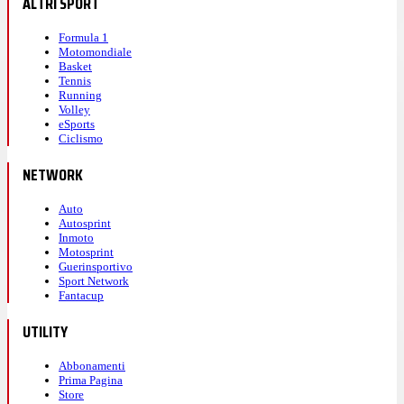
ALTRI SPORT
Formula 1
Motomondiale
Basket
Tennis
Running
Volley
eSports
Ciclismo
NETWORK
Auto
Autosprint
Inmoto
Motosprint
Guerinsportivo
Sport Network
Fantacup
UTILITY
Abbonamenti
Prima Pagina
Store