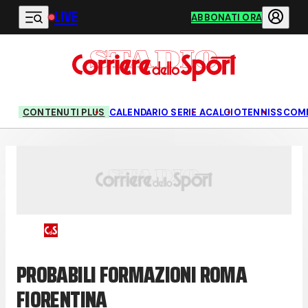
LIVE
Vai al contenuto principale
ABBONATI ORA
CONTENUTI PLUS
CALENDARIO SERIE A
CALCIO
TENNIS
SCOM
PROBABILI FORMAZIONI ROMA
FIORENTINA