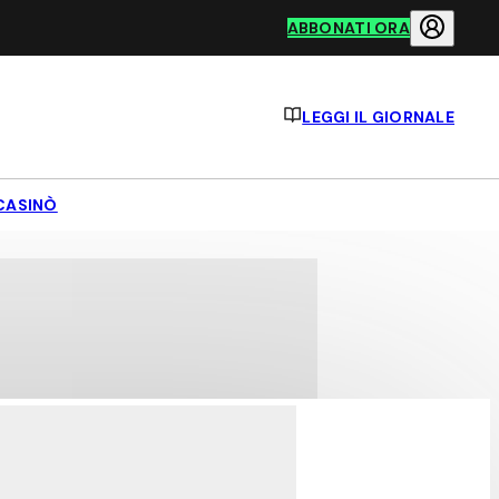
ABBONATI ORA
LEGGI IL GIORNALE
CASINÒ