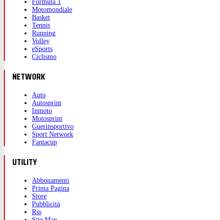
Formula 1
Motomondiale
Basket
Tennis
Running
Volley
eSports
Ciclismo
NETWORK
Auto
Autosprint
Inmoto
Motosprint
Guerinsportivo
Sport Network
Fantacup
UTILITY
Abbonamenti
Prima Pagina
Store
Pubblicità
Rss
Site Map